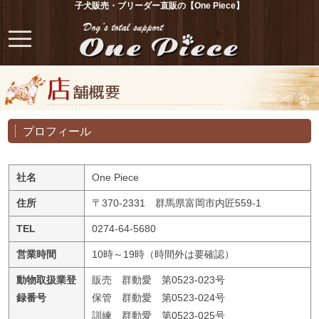
子犬販売・ブリーダー直販の【One Piece】
プロフィール
社名
One Piece
住所
〒370-2331 群馬県富岡市内匠559-1
TEL
0274-64-5680
営業時間
10時～19時（時間外は要確認）
動物取扱業登
販売 群動愛 第0523-023号
録番号
保管 群動愛 第0523-024号
訓練 群動愛 第0523-025号